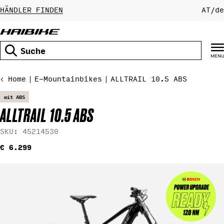
Zum
HÄNDLER FINDEN
AT
/
de
Inhalt
springen
Suchen
Home
E-Mountainbikes
ALLTRAIL 10.5 ABS
mit ABS
ALLTRAIL 10.5 ABS
SKU:
45214530
Regulärer
€ 6.299
Preis
Springe
zu
den
Produktinformationen