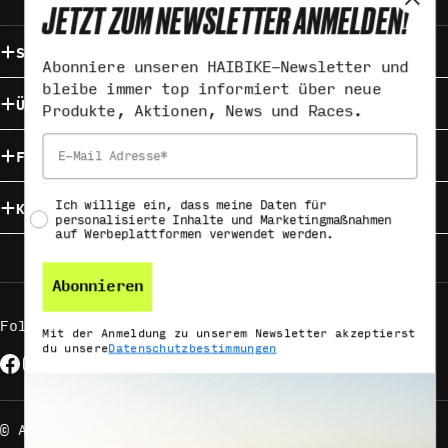
JETZT ZUM NEWSLETTER ANMELDEN!
Service & Kontakt
Abonniere unseren HAIBIKE-Newsletter und
bleibe immer top informiert über neue
Über HAIBIKE
Produkte, Aktionen, News und Races.
Email
Find your HAIBIKE
Social consent
Kampagnen
Ich willige ein, dass meine Daten für
personalisierte Inhalte und Marketingmaßnahmen
auf Werbeplattformen verwendet werden.
Abonnieren
Folge uns auf
Mit der Anmeldung zu unserem Newsletter akzeptierst
du unsere
Datenschutzbestimmungen
.
Facebook
Instagram
YouTube
Zahlungsmethoden
© Accell Global B.V. - All Rights Reserved.