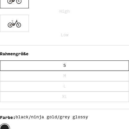
High
Low
Rahmengröße
S
M
L
XL
Farbe
:
black/ninja gold/grey glossy