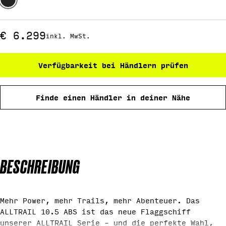
Regulärer
€ 6.299
inkl. MwSt.
Preis
Verfügbarkeit bei Händlern prüfen
Finde einen Händler in deiner Nähe
BESCHREIBUNG
Mehr Power, mehr Trails, mehr Abenteuer. Das
ALLTRAIL 10.5 ABS ist das neue Flaggschiff
unserer ALLTRAIL Serie – und die perfekte Wahl,