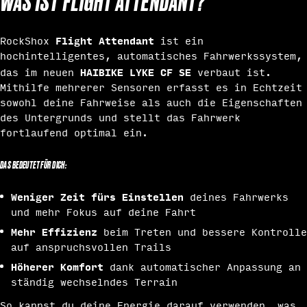
WAS IST FLIGHT ATTENDANT?
Flight Attendant
RockShox
ist ein
hochintelligentes, automatisches Fahrwerkssystem,
HAIBIKE LYKE CF SE
das im neuen
verbaut ist.
Mithilfe mehrerer Sensoren erfasst es in Echtzeit
sowohl deine Fahrweise als auch die Eigenschaften
des Untergrunds und stellt das Fahrwerk
fortlaufend optimal ein.
DAS BEDEUTET FÜR DICH:
Weniger Zeit fürs Einstellen
deines Fahrwerks
und mehr Fokus auf deine Fahrt
Mehr Effizienz
beim Treten und bessere Kontrolle
auf anspruchsvollen Trails
Höherer Komfort
dank automatischer Anpassung an
ständig wechselndes Terrain
So kannst du deine Energie darauf verwenden, was