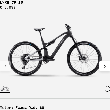
LYKE CF 10
Regulärer
€ 6.999
Preis
Fazua Ride 60
Motor: