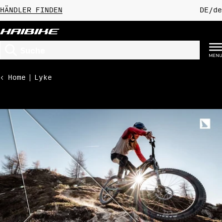
Zum
HÄNDLER FINDEN
DE
/
de
Inhalt
springen
Suchen
Home
Lyke