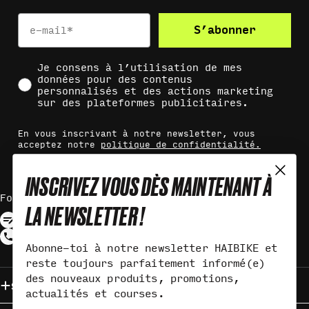
Email
S’abonner
Social Consent
Je consens à l’utilisation de mes
données pour des contenus
personnalisés et des actions marketing
sur des plateformes publicitaires.
En vous inscrivant à notre newsletter, vous
acceptez notre
politique de confidentialité.
INSCRIVEZ VOUS DÈS MAINTENANT À
Formulaire De Contact
LA NEWSLETTER !
Abonne-toi à notre newsletter HAIBIKE et
reste toujours parfaitement informé(e)
des nouveaux produits, promotions,
Service & Contact
actualités et courses.