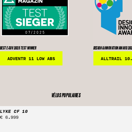
BEST E-SUV 2025 TEST WINNER
DESIGN & INNOVATION AWARD 20
ADVENTR 11 LOW ABS
ALLTRAIL 10
VÉLOS POPULAIRES
LYKE CF 10
Prix
€ 6.999
régulier