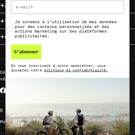
Email
About HAIBIKE
Trouvez votre HAIBIKE
Social Consent
Je consens à l’utilisation de mes données
pour des contenus personnalisés et des
actions marketing sur des plateformes
Campaigns
publicitaires.
S’abonner
En vous inscrivant à notre newsletter, vous
acceptez notre
politique de confidentialité.
Découvrez avec nous vos nouveaux accessoires de
vélo
Facebook
Instagram
YouTube
Modes
de
paiement
© Accell Global B.V. - All Rights Reserved.
Mentions légales
Politique de confidentialité