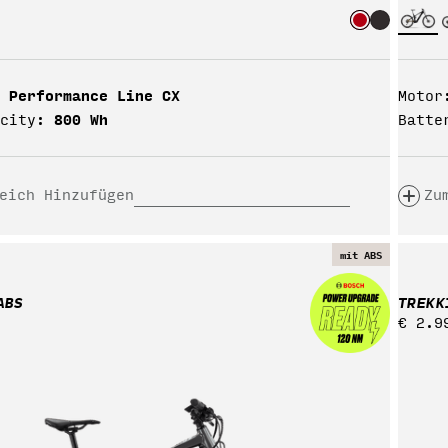
 Performance Line CX
Motor
800 Wh
city:
Batte
eich Hinzufügen
Zu
mit ABS
ABS
TREKK
Regul
€ 2.9
Preis