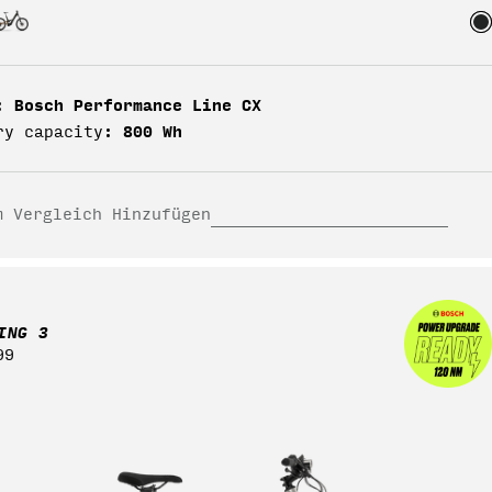
Bosch Performance Line CX
:
800 Wh
ry capacity:
m Vergleich Hinzufügen
ING 3
ärer
99