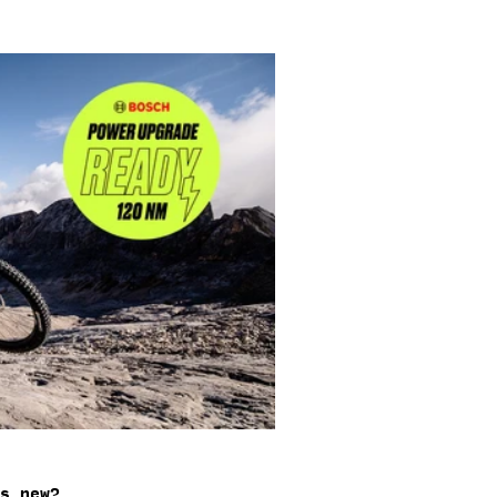
E
E
G
I
O
N
´s new?