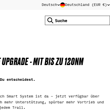
Deutsch
Deutschland (EUR €)
L
S
Suchen
A
P
N
R
UPGRADE - MIT BIS ZU 120NM
D
A
/
C
Du entscheidest.
R
H
ch Smart System ist da - jetzt verfügbar über
h mehr Unterstützung, spürbar mehr Vortrieb und
jedem Trail.