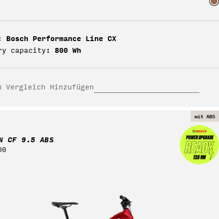
Bosch Performance Line CX
:
800 Wh
ry capacity:
m Vergleich Hinzufügen
mit ABS
N CF 9.5 ABS
ärer
00