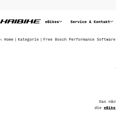
Zum
Inhalt
springen
eBikes
Service & Kontakt
Home
Kategorie
Free Bosch Performance Software
Das näc
eBike
die