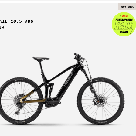
mit ABS
AIL 10.5 ABS
ärer
99