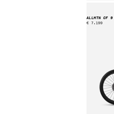
ALLMTN CF 9
Regulärer
€ 7.199
Preis