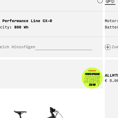
 Performance Line CX-R
Motor
800 Wh
city:
Batte
eich Hinzufügen
Zu
ALLMT
Regul
€ 8.0
Preis