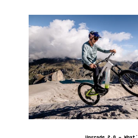
L
U
N
G
:
Upgrade 2.0 - What