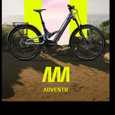
E
E
G
I
O
N