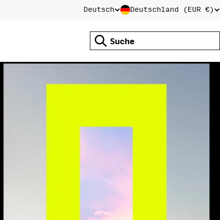
Deutsch
Deutschland (EUR €)
L
S
Suchen
A
P
N
R
D
A
/
C
R
H